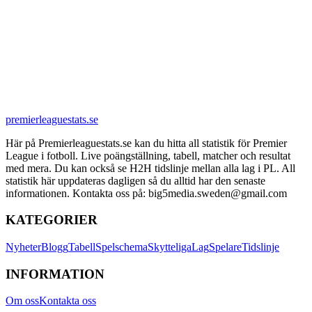
premierleaguestats.se
Här på Premierleaguestats.se kan du hitta all statistik för Premier
League i fotboll. Live poängställning, tabell, matcher och resultat
med mera. Du kan också se H2H tidslinje mellan alla lag i PL. All
statistik här uppdateras dagligen så du alltid har den senaste
informationen. Kontakta oss på: big5media.sweden@gmail.com
KATEGORIER
Nyheter
Blogg
Tabell
Spelschema
Skytteliga
Lag
Spelare
Tidslinje
INFORMATION
Om oss
Kontakta oss