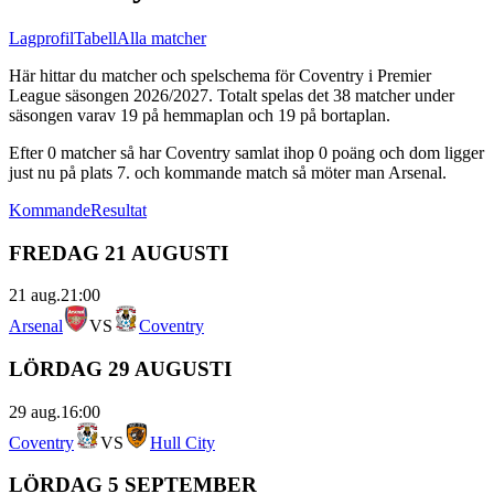
Lagprofil
Tabell
Alla matcher
Här hittar du matcher och spelschema för
Coventry
i
Premier
League
säsongen
2026/2027
. Totalt spelas det
38
matcher under
säsongen varav
19
på hemmaplan och
19
på bortaplan.
Efter
0
matcher så har
Coventry
samlat ihop
0
poäng och dom ligger
just nu på plats
7
.
och kommande match så möter man Arsenal.
Kommande
Resultat
FREDAG 21 AUGUSTI
21 aug.
21:00
Arsenal
VS
Coventry
LÖRDAG 29 AUGUSTI
29 aug.
16:00
Coventry
VS
Hull City
LÖRDAG 5 SEPTEMBER