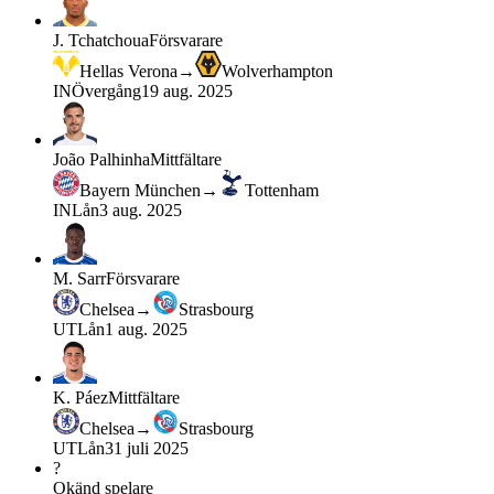
J. Tchatchoua
Försvarare
Hellas Verona
→
Wolverhampton
IN
Övergång
19 aug. 2025
João Palhinha
Mittfältare
Bayern München
→
Tottenham
IN
Lån
3 aug. 2025
M. Sarr
Försvarare
Chelsea
→
Strasbourg
UT
Lån
1 aug. 2025
K. Páez
Mittfältare
Chelsea
→
Strasbourg
UT
Lån
31 juli 2025
?
Okänd spelare