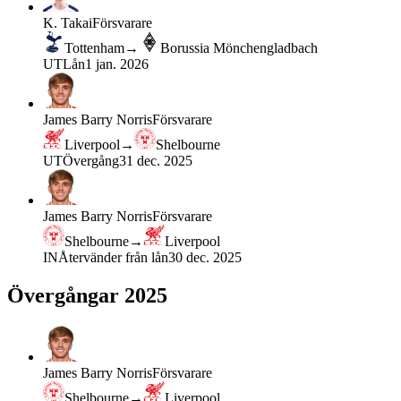
K. Takai
Försvarare
Tottenham
→
Borussia Mönchengladbach
UT
Lån
1 jan. 2026
James Barry Norris
Försvarare
Liverpool
→
Shelbourne
UT
Övergång
31 dec. 2025
James Barry Norris
Försvarare
Shelbourne
→
Liverpool
IN
Återvänder från lån
30 dec. 2025
Övergångar 2025
James Barry Norris
Försvarare
Shelbourne
→
Liverpool