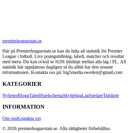
premierleaguestats.se
Här på Premierleaguestats.se kan du hitta all statistik för Premier
League i fotboll. Live poängställning, tabell, matcher och resultat
med mera. Du kan också se H2H tidslinje mellan alla lag i PL. All
statistik här uppdateras dagligen så du alltid har den senaste
informationen. Kontakta oss på: big5media.sweden@gmail.com
KATEGORIER
Nyheter
Blogg
Tabell
Spelschema
Skytteliga
Lag
Spelare
Tidslinje
INFORMATION
Om oss
Kontakta oss
©
2026
premierleaguestats.se
. Alla rättigheter förbehållna.