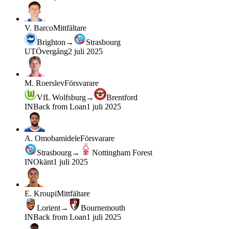
V. Barco
Mittfältare
Brighton
→
Strasbourg
UT
Övergång
2 juli 2025
M. Roerslev
Försvarare
VfL Wolfsburg
→
Brentford
IN
Back from Loan
1 juli 2025
A. Omobamidele
Försvarare
Strasbourg
→
Nottingham Forest
IN
Okänt
1 juli 2025
E. Kroupi
Mittfältare
Lorient
→
Bournemouth
IN
Back from Loan
1 juli 2025