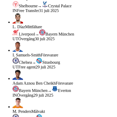
Shelbourne
→
Crystal Palace
IN
Free Transfer
31 juli 2025
L. Díaz
Mittfältare
Liverpool
→
Bayern München
UT
Övergång
30 juli 2025
I. Samuels-Smith
Försvarare
Chelsea
→
Strasbourg
UT
Free agent
29 juli 2025
Adam Aznou Ben Cheikh
Försvarare
Bayern München
→
Everton
IN
Övergång
29 juli 2025
M. Penders
Målvakt