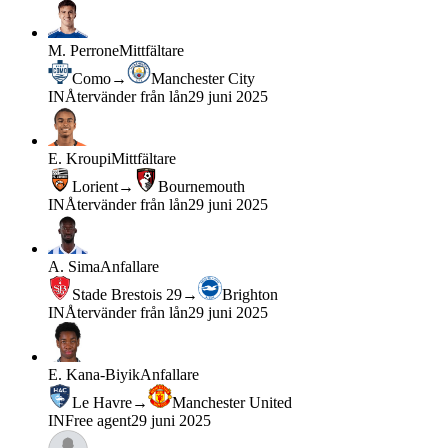
M. Perrone
Mittfältare
Como
→
Manchester City
IN
Återvänder från lån
29 juni 2025
E. Kroupi
Mittfältare
Lorient
→
Bournemouth
IN
Återvänder från lån
29 juni 2025
A. Sima
Anfallare
Stade Brestois 29
→
Brighton
IN
Återvänder från lån
29 juni 2025
E. Kana-Biyik
Anfallare
Le Havre
→
Manchester United
IN
Free agent
29 juni 2025