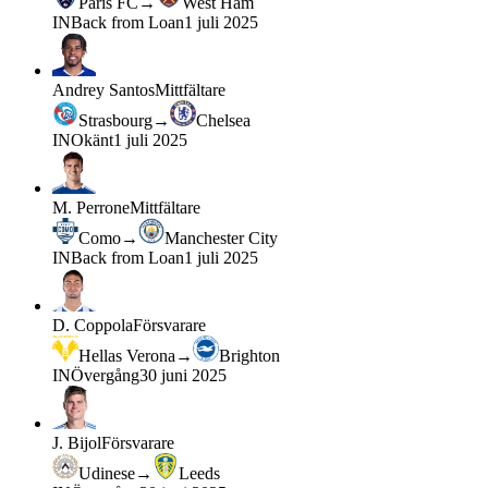
Paris FC
→
West Ham
IN
Back from Loan
1 juli 2025
Andrey Santos
Mittfältare
Strasbourg
→
Chelsea
IN
Okänt
1 juli 2025
M. Perrone
Mittfältare
Como
→
Manchester City
IN
Back from Loan
1 juli 2025
D. Coppola
Försvarare
Hellas Verona
→
Brighton
IN
Övergång
30 juni 2025
J. Bijol
Försvarare
Udinese
→
Leeds