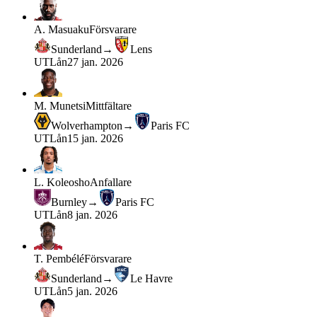
A. Masuaku
Försvarare
Sunderland
→
Lens
UT
Lån
27 jan. 2026
M. Munetsi
Mittfältare
Wolverhampton
→
Paris FC
UT
Lån
15 jan. 2026
L. Koleosho
Anfallare
Burnley
→
Paris FC
UT
Lån
8 jan. 2026
T. Pembélé
Försvarare
Sunderland
→
Le Havre
UT
Lån
5 jan. 2026