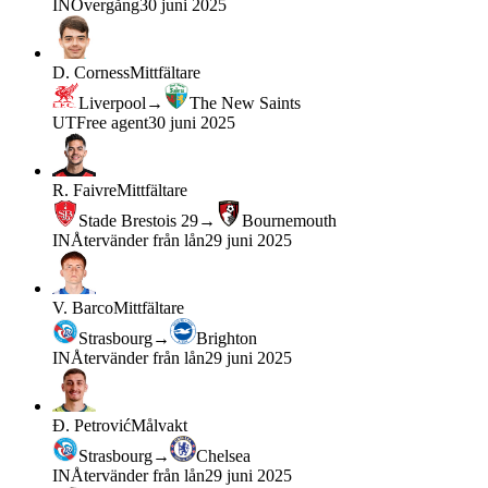
IN
Övergång
30 juni 2025
D. Corness
Mittfältare
Liverpool
→
The New Saints
UT
Free agent
30 juni 2025
R. Faivre
Mittfältare
Stade Brestois 29
→
Bournemouth
IN
Återvänder från lån
29 juni 2025
V. Barco
Mittfältare
Strasbourg
→
Brighton
IN
Återvänder från lån
29 juni 2025
Đ. Petrović
Målvakt
Strasbourg
→
Chelsea
IN
Återvänder från lån
29 juni 2025