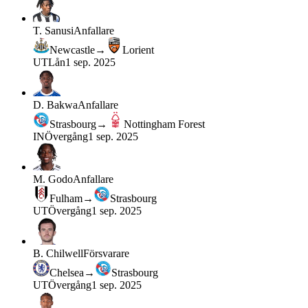
T. Sanusi
Anfallare
Newcastle
→
Lorient
UT
Lån
1 sep. 2025
D. Bakwa
Anfallare
Strasbourg
→
Nottingham Forest
IN
Övergång
1 sep. 2025
M. Godo
Anfallare
Fulham
→
Strasbourg
UT
Övergång
1 sep. 2025
B. Chilwell
Försvarare
Chelsea
→
Strasbourg
UT
Övergång
1 sep. 2025