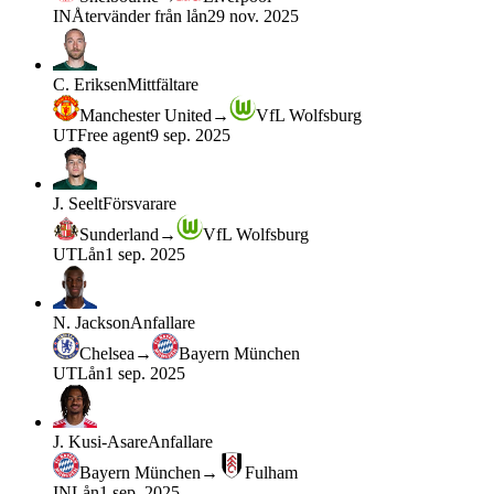
IN
Återvänder från lån
29 nov. 2025
C. Eriksen
Mittfältare
Manchester United
→
VfL Wolfsburg
UT
Free agent
9 sep. 2025
J. Seelt
Försvarare
Sunderland
→
VfL Wolfsburg
UT
Lån
1 sep. 2025
N. Jackson
Anfallare
Chelsea
→
Bayern München
UT
Lån
1 sep. 2025
J. Kusi-Asare
Anfallare
Bayern München
→
Fulham
IN
Lån
1 sep. 2025