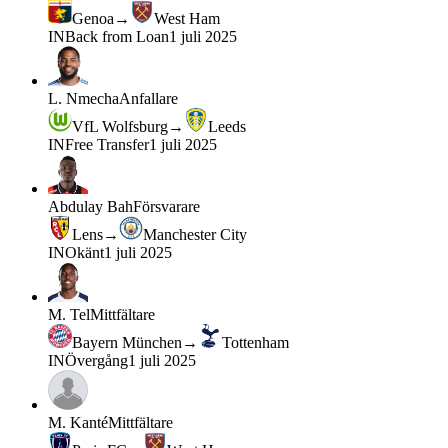
Genoa
→
West Ham
IN
Back from Loan
1 juli 2025
L. Nmecha
Anfallare
VfL Wolfsburg
→
Leeds
IN
Free Transfer
1 juli 2025
Abdulay Bah
Försvarare
Lens
→
Manchester City
IN
Okänt
1 juli 2025
M. Tel
Mittfältare
Bayern München
→
Tottenham
IN
Övergång
1 juli 2025
M. Kanté
Mittfältare