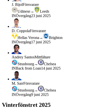
J. Bijol
Försvarare
Udinese
→
Leeds
IN
Övergång
23 juni 2025
D. Coppola
Försvarare
Hellas Verona
→
Brighton
IN
Övergång
17 juni 2025
Andrey Santos
Mittfältare
Strasbourg
→
Chelsea
IN
Back from Loan
14 juni 2025
M. Sarr
Försvarare
Strasbourg
→
Chelsea
IN
Övergång
9 juni 2025
Vinterfönstret 2025