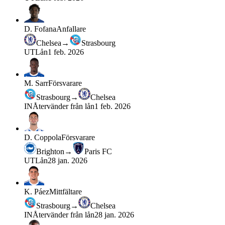
D. Fofana
Anfallare
Chelsea
→
Strasbourg
UT
Lån
1 feb. 2026
M. Sarr
Försvarare
Strasbourg
→
Chelsea
IN
Återvänder från lån
1 feb. 2026
D. Coppola
Försvarare
Brighton
→
Paris FC
UT
Lån
28 jan. 2026
K. Páez
Mittfältare
Strasbourg
→
Chelsea
IN
Återvänder från lån
28 jan. 2026