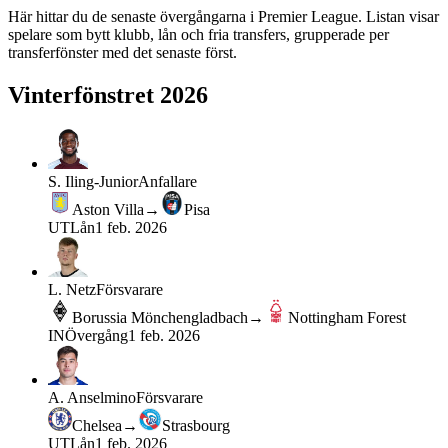
Här hittar du de senaste övergångarna i
Premier League
. Listan visar
spelare som bytt klubb, lån och fria transfers, grupperade per
transferfönster med det senaste först.
Vinterfönstret 2026
S. Iling-Junior
Anfallare
Aston Villa
→
Pisa
UT
Lån
1 feb. 2026
L. Netz
Försvarare
Borussia Mönchengladbach
→
Nottingham Forest
IN
Övergång
1 feb. 2026
A. Anselmino
Försvarare
Chelsea
→
Strasbourg
UT
Lån
1 feb. 2026