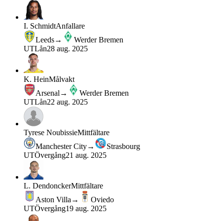
I. Schmidt
Anfallare
Leeds
→
Werder Bremen
UT
Lån
28 aug. 2025
K. Hein
Målvakt
Arsenal
→
Werder Bremen
UT
Lån
22 aug. 2025
Tyrese Noubissie
Mittfältare
Manchester City
→
Strasbourg
UT
Övergång
21 aug. 2025
L. Dendoncker
Mittfältare
Aston Villa
→
Oviedo
UT
Övergång
19 aug. 2025