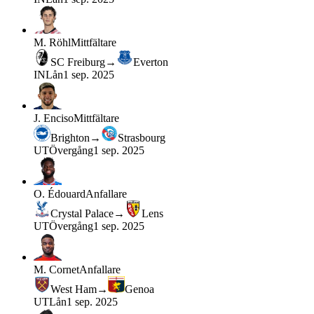
M. Röhl
Mittfältare
SC Freiburg
→
Everton
IN
Lån
1 sep. 2025
J. Enciso
Mittfältare
Brighton
→
Strasbourg
UT
Övergång
1 sep. 2025
O. Édouard
Anfallare
Crystal Palace
→
Lens
UT
Övergång
1 sep. 2025
M. Cornet
Anfallare
West Ham
→
Genoa
UT
Lån
1 sep. 2025