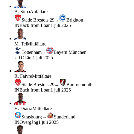
A. Sima
Anfallare
Stade Brestois 29
→
Brighton
IN
Back from Loan
1 juli 2025
M. Tel
Mittfältare
Tottenham
→
Bayern München
UT
Okänt
1 juli 2025
R. Faivre
Mittfältare
Stade Brestois 29
→
Bournemouth
IN
Back from Loan
1 juli 2025
H. Diarra
Mittfältare
Strasbourg
→
Sunderland
IN
Övergång
1 juli 2025