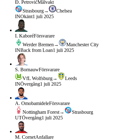
Đ. Petrović
Målvakt
Strasbourg
→
Chelsea
IN
Okänt
1 juli 2025
I. Kaboré
Försvarare
Werder Bremen
→
Manchester City
IN
Back from Loan
1 juli 2025
S. Bornauw
Försvarare
VfL Wolfsburg
→
Leeds
IN
Övergång
1 juli 2025
A. Omobamidele
Försvarare
Nottingham Forest
→
Strasbourg
UT
Övergång
1 juli 2025
M. Cornet
Anfallare