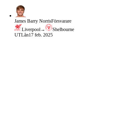
James Barry Norris
Försvarare
Liverpool
→
Shelbourne
UT
Lån
17 feb. 2025