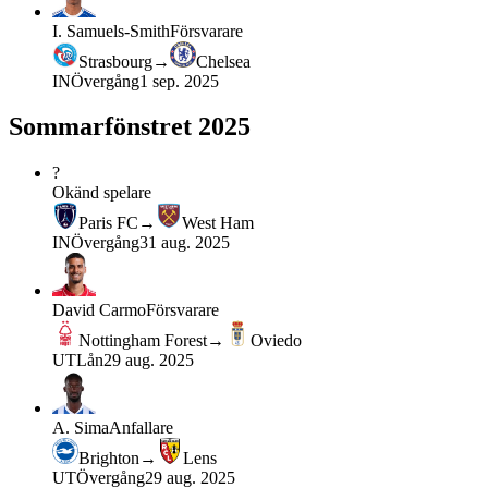
I. Samuels-Smith
Försvarare
Strasbourg
→
Chelsea
IN
Övergång
1 sep. 2025
Sommarfönstret 2025
?
Okänd spelare
Paris FC
→
West Ham
IN
Övergång
31 aug. 2025
David Carmo
Försvarare
Nottingham Forest
→
Oviedo
UT
Lån
29 aug. 2025
A. Sima
Anfallare
Brighton
→
Lens
UT
Övergång
29 aug. 2025