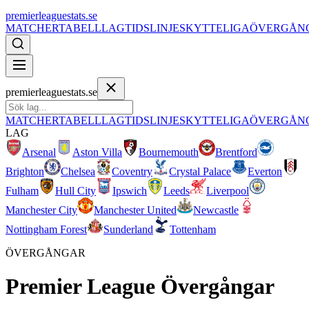
premierleaguestats.se
MATCHER
TABELL
LAG
TIDSLINJE
SKYTTELIGA
ÖVERGÅN
premierleaguestats.se
MATCHER
TABELL
LAG
TIDSLINJE
SKYTTELIGA
ÖVERGÅN
LAG
Arsenal
Aston Villa
Bournemouth
Brentford
Brighton
Chelsea
Coventry
Crystal Palace
Everton
Fulham
Hull City
Ipswich
Leeds
Liverpool
Manchester City
Manchester United
Newcastle
Nottingham Forest
Sunderland
Tottenham
ÖVERGÅNGAR
Premier League
Övergångar