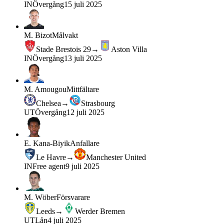
IN
Övergång
15 juli 2025
M. Bizot
Målvakt
Stade Brestois 29
→
Aston Villa
IN
Övergång
13 juli 2025
M. Amougou
Mittfältare
Chelsea
→
Strasbourg
UT
Övergång
12 juli 2025
E. Kana-Biyik
Anfallare
Le Havre
→
Manchester United
IN
Free agent
9 juli 2025
M. Wöber
Försvarare
Leeds
→
Werder Bremen
UT
Lån
4 juli 2025