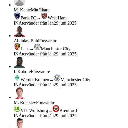
M. Kanté
Mittfältare
Paris FC
→
West Ham
IN
Återvänder från lån
29 juni 2025
Abdulay Bah
Försvarare
Lens
→
Manchester City
IN
Återvänder från lån
29 juni 2025
I. Kaboré
Försvarare
Werder Bremen
→
Manchester City
IN
Återvänder från lån
29 juni 2025
M. Roerslev
Försvarare
VfL Wolfsburg
→
Brentford
IN
Återvänder från lån
29 juni 2025