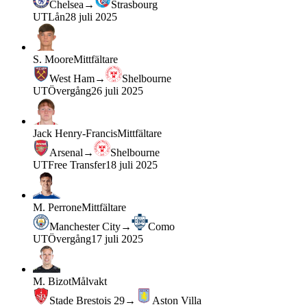
Chelsea
→
Strasbourg
UT
Lån
28 juli 2025
S. Moore
Mittfältare
West Ham
→
Shelbourne
UT
Övergång
26 juli 2025
Jack Henry-Francis
Mittfältare
Arsenal
→
Shelbourne
UT
Free Transfer
18 juli 2025
M. Perrone
Mittfältare
Manchester City
→
Como
UT
Övergång
17 juli 2025
M. Bizot
Målvakt
Stade Brestois 29
→
Aston Villa