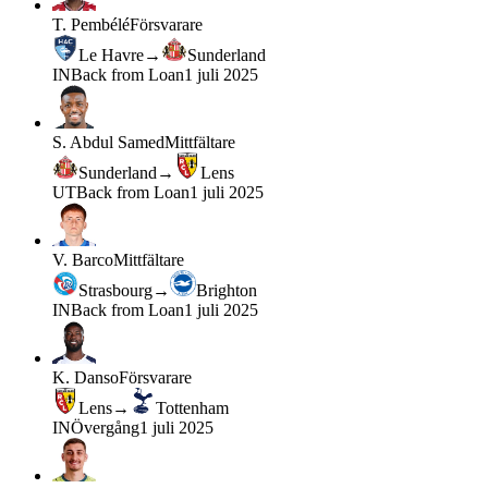
T. Pembélé
Försvarare
Le Havre
→
Sunderland
IN
Back from Loan
1 juli 2025
S. Abdul Samed
Mittfältare
Sunderland
→
Lens
UT
Back from Loan
1 juli 2025
V. Barco
Mittfältare
Strasbourg
→
Brighton
IN
Back from Loan
1 juli 2025
K. Danso
Försvarare
Lens
→
Tottenham
IN
Övergång
1 juli 2025