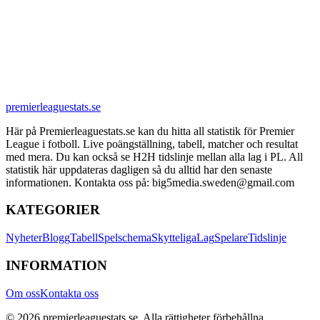
premierleaguestats.se
Här på Premierleaguestats.se kan du hitta all statistik för Premier
League i fotboll. Live poängställning, tabell, matcher och resultat
med mera. Du kan också se H2H tidslinje mellan alla lag i PL. All
statistik här uppdateras dagligen så du alltid har den senaste
informationen. Kontakta oss på: big5media.sweden@gmail.com
KATEGORIER
Nyheter
Blogg
Tabell
Spelschema
Skytteliga
Lag
Spelare
Tidslinje
INFORMATION
Om oss
Kontakta oss
©
2026
premierleaguestats.se
. Alla rättigheter förbehållna.