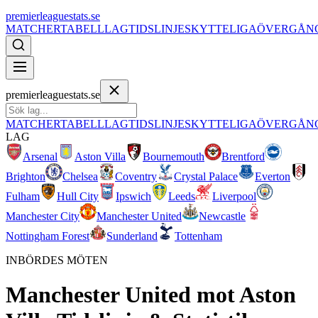
premierleaguestats.se
MATCHER
TABELL
LAG
TIDSLINJE
SKYTTELIGA
ÖVERGÅN
premierleaguestats.se
MATCHER
TABELL
LAG
TIDSLINJE
SKYTTELIGA
ÖVERGÅN
LAG
Arsenal
Aston Villa
Bournemouth
Brentford
Brighton
Chelsea
Coventry
Crystal Palace
Everton
Fulham
Hull City
Ipswich
Leeds
Liverpool
Manchester City
Manchester United
Newcastle
Nottingham Forest
Sunderland
Tottenham
INBÖRDES MÖTEN
Manchester United
mot
Aston