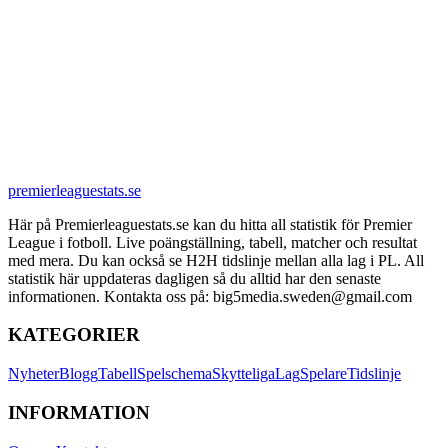
premierleaguestats.se
Här på Premierleaguestats.se kan du hitta all statistik för Premier
League i fotboll. Live poängställning, tabell, matcher och resultat
med mera. Du kan också se H2H tidslinje mellan alla lag i PL. All
statistik här uppdateras dagligen så du alltid har den senaste
informationen. Kontakta oss på: big5media.sweden@gmail.com
KATEGORIER
Nyheter
Blogg
Tabell
Spelschema
Skytteliga
Lag
Spelare
Tidslinje
INFORMATION