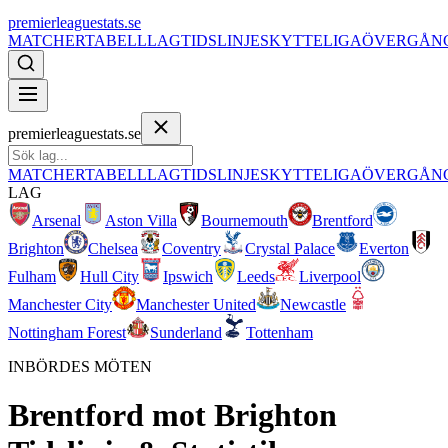
premierleaguestats.se
MATCHER
TABELL
LAG
TIDSLINJE
SKYTTELIGA
ÖVERGÅN
premierleaguestats.se
MATCHER
TABELL
LAG
TIDSLINJE
SKYTTELIGA
ÖVERGÅN
LAG
Arsenal
Aston Villa
Bournemouth
Brentford
Brighton
Chelsea
Coventry
Crystal Palace
Everton
Fulham
Hull City
Ipswich
Leeds
Liverpool
Manchester City
Manchester United
Newcastle
Nottingham Forest
Sunderland
Tottenham
INBÖRDES MÖTEN
Brentford
mot
Brighton