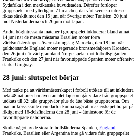
Sydafrika i den mexikanska huvudstaden. Därefter fortlöper
gruppspelet med ytterligare 71 matcher, där vårt svenska intresse
riktas särskilt mot den 15 juni när Sverige möter Tunisien, 20 juni
mot Nederländerna och 26 juni mot Japan.
Andra högintressanta matcher i gruppspelet inkluderar bland annat
14 juni när de mesta mästarna Brasilien möter förra
världsmästerskapets överraskningslag Marocko, den 18 juni när
guldtörstande England möter regerande bronsmedaljören Kroatien,
den 26 juni när vårt grannland Norge spelar mot fotbollsgiganten
Frankrike och den 27 juni när favorittippade Spanien möter offensivt
starka Uruguay.
28 juni: slutspelet börjar
Med tanke på att världsmästerskapet i fotboll utökats till att inkludera
hela 48 nationer har även antalet lag som går vidare från gruppspelet
utökats till 32: alla grupptvåor plus de åtta bästa grupptreorna. Om
man är krass skulle man därför kunna säga att mästerskapet börjar på
riktigt med 16-delsfinalerna den 28 juni – åtminstone för de
favorittippade nationerna.
Skulle något av de stora fotbollsländerna Spanien,
England
,
Frankrike, Brasilien eller Argentina inte gå vidare från gruppspelet