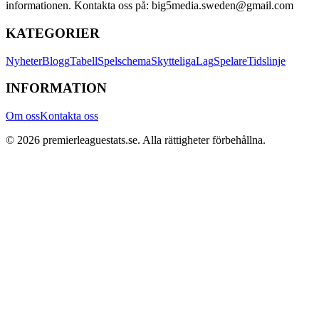
informationen. Kontakta oss på: big5media.sweden@gmail.com
KATEGORIER
Nyheter
Blogg
Tabell
Spelschema
Skytteliga
Lag
Spelare
Tidslinje
INFORMATION
Om oss
Kontakta oss
©
2026
premierleaguestats.se
. Alla rättigheter förbehållna.