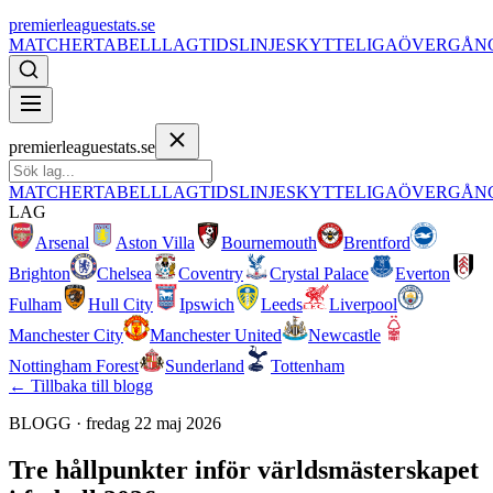
premierleaguestats.se
MATCHER
TABELL
LAG
TIDSLINJE
SKYTTELIGA
ÖVERGÅN
premierleaguestats.se
MATCHER
TABELL
LAG
TIDSLINJE
SKYTTELIGA
ÖVERGÅN
LAG
Arsenal
Aston Villa
Bournemouth
Brentford
Brighton
Chelsea
Coventry
Crystal Palace
Everton
Fulham
Hull City
Ipswich
Leeds
Liverpool
Manchester City
Manchester United
Newcastle
Nottingham Forest
Sunderland
Tottenham
← Tillbaka till blogg
BLOGG ·
fredag 22 maj 2026
Tre hållpunkter inför världsmästerskapet