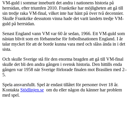
VM-guld i sommar inneburit det andra i nationens historia på
herrsidan, efter triumfen 2010. Frankrike har möjligheten att gå till
sin tredje raka VM-final, vilket inte har hänt på över två decennier.
Skulle Frankrike dessutom vinna hade det varit landets tredje VM-
guld på herrsidan.
Senast England vann VM var 60 år sedan, 1966. Ett VM-guld som
nästan blivit som en förbannelse för fotbollsnationen England. I år
talar mycket för att de borde kunna vara med och slåss ända in i det
sista.
Och skulle Sverige stå för den enorma bragden att gå till VM-final
skulle det bli den andra gången i svensk historia. Den hittills enda
gången var 1958 när Sverige förlorade finalen mot Brasilien med 2–
5.
Spela ansvarsfullt. Spel är endast tillåtet för personer över 18 år.
Kontakta
Stödlinjen.se
om du eller någon du känner har problem
med spel.