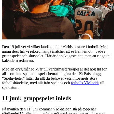
Den 19 juli vet vi vilket land som blir världsmästare i fotboll. Men
innan dess har vi rekordmånga matcher att se fram emot – både i
gruppspelet och slutspelet. Här är de viktigaste datumen att ringa in i
kalendern redan nu.
Med en dryg månad kvar till världsmästerskapet är det hög tid för
alla som inte spanat in spelschemat att göra det. På Pafs blogg
“Spelnyheter” hittar du allt du behöver veta inför årets stora
fotbollshändelse, med allt från speltips och
fotbolls VM odds
till
speldatum.
11 juni: gruppspelet inleds
På kvällen den 11 juni kommer VM-hajpen stå på topp när
värdlandet Mexiko inviger årets mästerskap genom matchen mot